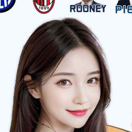
01. 初创定位
事服务平
数据同步到高
米兰体育在线网站起源于对体
，构建智能
直播服务，并率先实现多赛程
们对用户体验
02. 服务升级
随着米兰体育在线网站需求增
能，同时支持APP与网页双