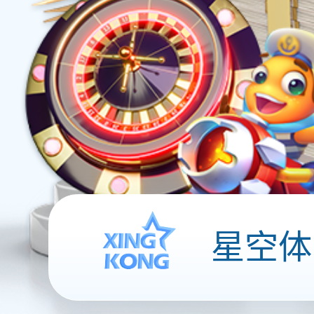
体育赛事
集成全球赛事如英超、NBA、网球大满贯等内
容，支持实时直播与赛前资讯推送，适配所有主
流设备。