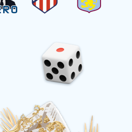
育精神与数字技术的热爱，早期平台聚焦于赛事数据与
同步与智能提醒功能，赢得众多球迷的信任。
长，平台陆续上线直播回放、数据分析、比分预测等功
端操作，带来更快更稳的观赛体验。