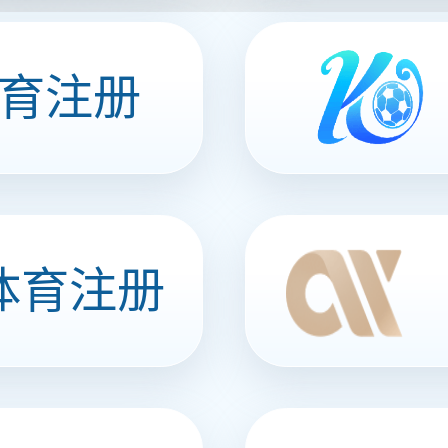
内容专区
，提供高帧率直播与赛事专题
除赛事直播外，还提供赛后
式体育服务平台。
常见问题解答
米兰体育在线网站 平台过程中最关心的问题，我们整理了详细说
台功能、安全保障与使用体验等方面，帮助您全面了解服务内容
 平台是否合法？
米兰体育在线网站 拥有合规的运营资质，严格遵守数据保护法规与