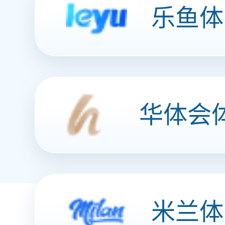
03. 支持哪些终端设备？
性与用
04. 我的资料安全吗？
05. 客服支持时间？
06. 观看直播是否收费？
02.
点击页
账户安
03.
支持多种
据服务
04.
我们采用
将隐私