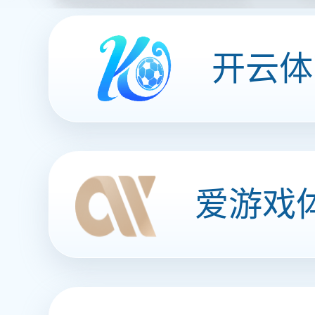
电竞直播
涵盖 LOL、CS:GO、DOTA2 等热门电竞赛事
页，满足不同电竞观众需求。
针对用户在使用 
平
01.
01. 平台是否合法？
02. 如何创建账户？
是的，